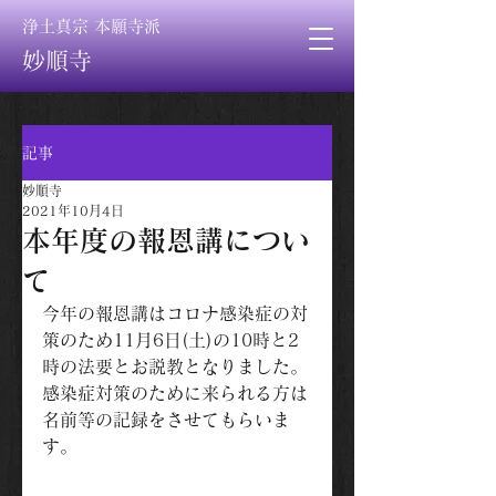
浄土真宗 本願寺派
妙順寺
記事
妙順寺
2021年10月4日
本年度の報恩講につい
て
今年の報恩講はコロナ感染症の対
策のため11月6日(土)の10時と2
時の法要とお説教となりました。
感染症対策のために来られる方は
名前等の記録をさせてもらいま
す。