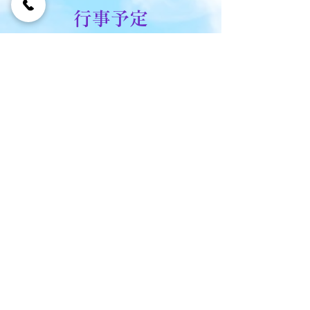
行事予定
令和3年度 妙順寺 行事予定
8月6日（金）常例 法話会 昼2時
9月6日（月）常例 法話会 昼2時
11月5日（金）報恩講 昼2時 夜7時半
11月6日（
土
）報恩講
朝10
時
昼2
時
12月5日（
日
）本願寺・大谷本廟
団体
参拝
令和4年
1月6日（木）常例 法話会 昼2時 夜
7時
3月6日（
日
）常例 法話会 昼2時 夜
7時
4月6日（水）常例 法話会 昼2時 夜