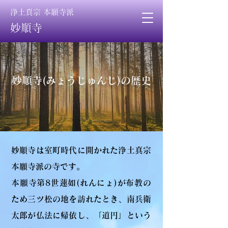
浄土真宗 本願寺派
妙順寺
妙順寺(みょうじゅんじ)の歴史
妙順寺は室町時代に開かれた浄土真宗
本願寺派の寺です。
本願寺第8世蓮如(れんにょ)が布教の
ため三ツ松の地を訪れたとき、南兵衛
太郎が仏法に帰依し、「道円」という