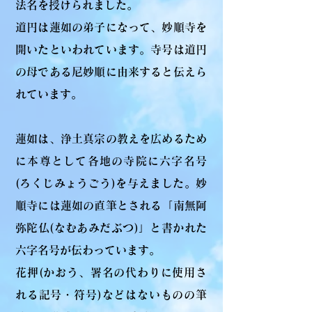
法名を授けられました。
道円は蓮如の弟子になって、妙順寺を
開いたといわれています。寺号は道円
の母である尼妙順に由来すると伝えら
れています。
蓮如は、浄土真宗の教えを広めるため
に本尊として各地の寺院に六字名号
(ろくじみょうごう)を与えました。妙
順寺には蓮如の直筆とされる「南無阿
弥陀仏(なむあみだぶつ)」と書かれた
六字名号が伝わっています。
花押(かおう、署名の代わりに使用さ
れる記号・符号)などはないものの筆